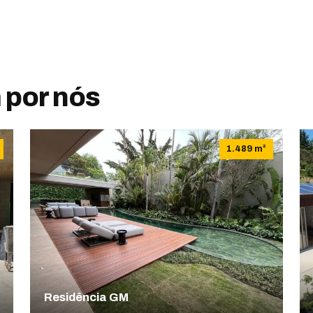
 por nós
1.489 m²
Residência GM