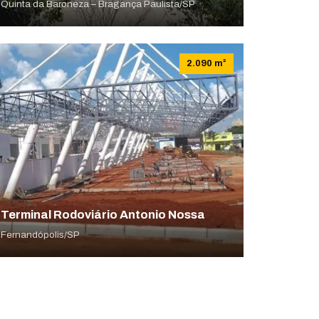
Quinta da Baroneza – Bragança Paulista/SP
2.090 m²
Terminal Rodoviário Antonio Nossa
Fernandópolis/SP